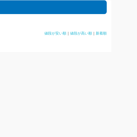
値段が安い順
｜
値段が高い順
｜
新着順