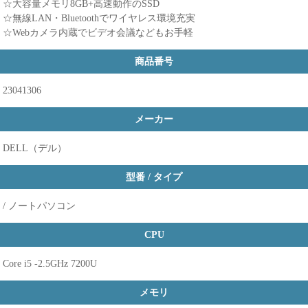
☆大容量メモリ8GB+高速動作のSSD
☆無線LAN・Bluetoothでワイヤレス環境充実
☆Webカメラ内蔵でビデオ会議などもお手軽
商品番号
23041306
メーカー
DELL（デル）
型番 / タイプ
/ ノートパソコン
CPU
Core i5 -2.5GHz 7200U
メモリ