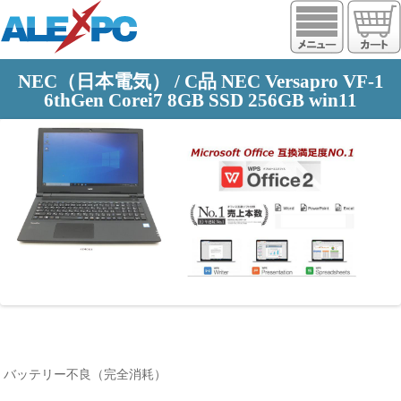
https://www.alexpc.jp
NEC（日本電気） / C品 NEC Versapro VF-1
6thGen Corei7 8GB SSD 256GB win11
バッテリー不良（完全消耗）