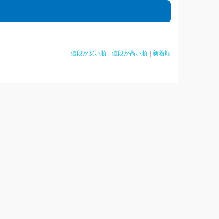
値段が安い順
｜
値段が高い順
｜
新着順